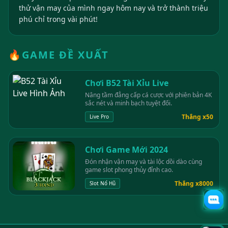
thử vận may của mình ngay hôm nay và trở thành triệu
phú chỉ trong vài phút!
🔥
GAME ĐỀ XUẤT
Chơi B52 Tài Xỉu Live
Nâng tầm đẳng cấp cá cược với phiên bản 4K
sắc nét và minh bạch tuyệt đối.
Thắng x50
Live Pro
Chơi Game Mới 2024
Đón nhận vận may và tài lộc dồi dào cùng
game slot phong thủy đỉnh cao.
Thắng x8000
Slot Nổ Hũ