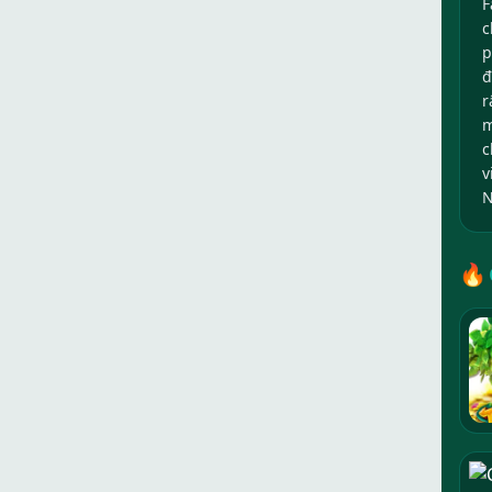
F
c
p
đ
r
m
c
v
N
🔥