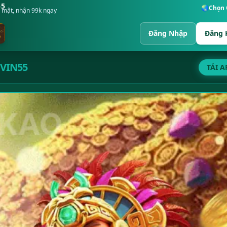
55
🌏
Chọn
í mật, nhận 99k ngay
Đăng Nhập
Đăng 
VIN55
TẢI A