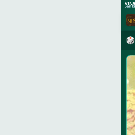
VIN
Săn b
🎲