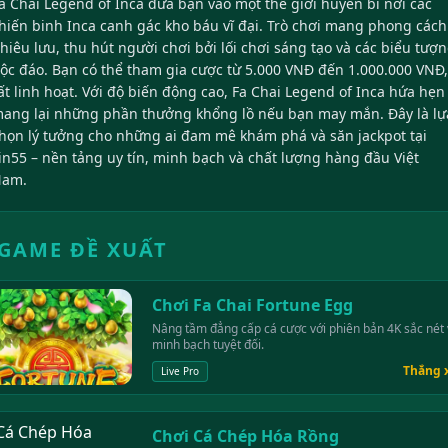
a Chai Legend of Inca đưa bạn vào một thế giới huyền bí nơi các
hiến binh Inca canh gác kho báu vĩ đại. Trò chơi mang phong cách
hiêu lưu, thu hút người chơi bởi lối chơi sáng tạo và các biểu tượ
ộc đáo. Bạn có thể tham gia cược từ 5.000 VNĐ đến 1.000.000 VNĐ,
ất linh hoạt. Với độ biến động cao, Fa Chai Legend of Inca hứa hẹn
ang lại những phần thưởng khổng lồ nếu bạn may mắn. Đây là lự
họn lý tưởng cho những ai đam mê khám phá và săn jackpot tại
in55 – nền tảng uy tín, minh bạch và chất lượng hàng đầu Việt
am.
GAME ĐỀ XUẤT
Chơi Fa Chai Fortune Egg
Nâng tầm đẳng cấp cá cược với phiên bản 4K sắc nét
minh bạch tuyệt đối.
Thắng 
Live Pro
Chơi Cá Chép Hóa Rồng