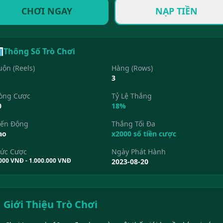
CHƠI NGAY
NẠP TIỀN

Thông Số Trò Chơi
uộn (Reels)
Hàng (Rows)
3
òng Cược
Tỷ Lệ Thắng
0
18%
iến Động
Thắng Tối Đa
ao
x2000 số tiền cược
ức Cược
Ngày Phát Hành
000 VNĐ - 1.000.000 VNĐ
2023-08-20
Giới Thiệu Trò Chơi